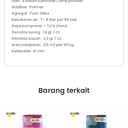
Filler : Kalsium Karbonat / Lime powder
Additive : Polimer
Agregat : Pasir Silika
Kebutuhan air : 7 - 8 liter per 50 zwk
Daya kompresis :> 7,0 N /mm2
Densitas kering : 1,9 gr / cc
Densitas basah : 2,0 gr / cc
Area pelapisan : 2,5 m2 per 50 kg
Ketebalan :10 mm
Barang terkait