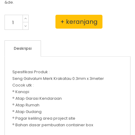
&de.
+ keranjang
Deskripsi
Spesifikasi Produk :
Seng Galvalum Merk Krakatau 0.3mm x 3meter
Cocok utk :
° Kanopi
° Atap Garasi Kendaraan
° Atap Rumah
° Atap Gudang
° Pagar keliling area project site
° Bahan dasar pembuatan container box