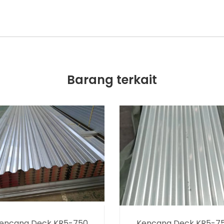
Barang terkait
encana Deck KR5-750
Kencana Deck KR5-7