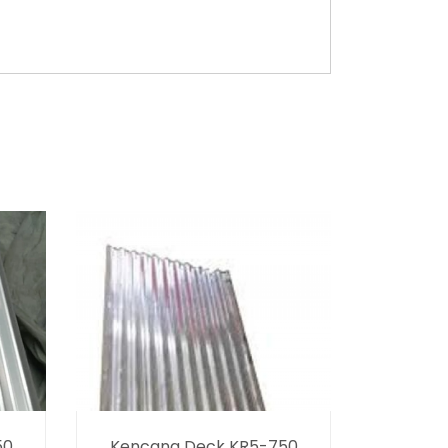
50
Kencana Deck KR5-750