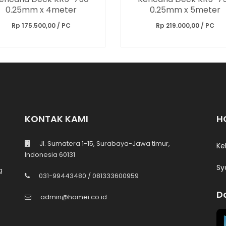
0.25mm x 4meter
0.25mm x 5meter
Rp 175.500,00 / PC
Rp 219.000,00 / PC
KONTAK KAMI
H
Jl. Sumatera 1-15, Surabaya-Jawa timur,
Ke
Indonesia 60131
Sy
g
031-99443480 / 081333600959
D
admin@homei.co.id