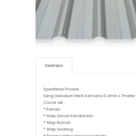
Deskripsi
Spesifikasi Produk :
Seng Galvalum Merk Kencana 0.3mm x 7meter
Cocok utk :
° Kanopi
° Atap Garasi Kendaraan
° Atap Rumah
° Atap Gudang
° Pagar keliling area project site