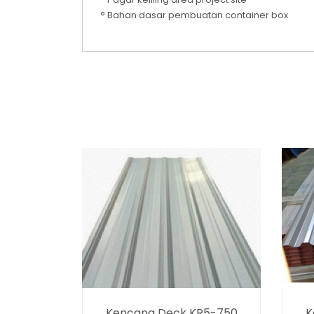
° Bahan dasar pembuatan container box
Kencana Deck KR5-750
K