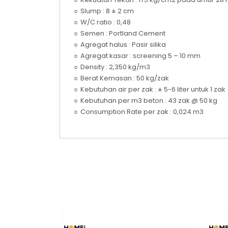
☼ Slump : 8 ± 2 cm
☼ W/C ratio : 0,48
☼ Semen : Portland Cement
☼ Agregat halus : Pasir silika
☼ Agregat kasar : screening 5 – 10 mm
☼ Density : 2,350 kg/m3
☼ Berat Kemasan : 50 kg/zak
☼ Kebutuhan air per zak : ± 5-6 liter untuk 1 zak
☼ Kebutuhan per m3 beton : 43 zak @ 50 kg
☼ Consumption Rate per zak : 0,024 m3