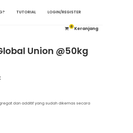
G?
TUTORIAL
LOGIN/REGISTER
0
Keranjang
 Global Union @50kg
k
gregat dan additif yang sudah dikemas secara